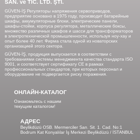
SAN. ve TİC. LTD. ŞTİ.
GÜVEN-İŞ Регуляторы напряжения сервоприводов,
предприятие основано в 1975 году, производит батарейные
шкафы, аккумуляторные блоки, электрические панели,
шкафы-стойки, корпуса регулятора, металлические боксы,
множество различных шкафов и шасси для трансформаторов
в электротехнической промышленности, используя ноу-хау и
опыт более 40 лет. Фирма стала одной из новаторских
организацией этого сектора.
GÜVEN-İŞ, продукция выпускается в соответствии с
требованиями системы менеджмента качества стандарта ISO
9001, и соответствует сертификату CE в рамках
профессиональных стандартов, при которых персонал и
оборудование не подвергается риску поражения.
ОНЛАЙН-КАТАЛОГ
Ознакомьтесь с нашим
текущим каталогом!
АДРЕС
Beylikdüzü OSB. Mermerciler San. Sit. 1. Cad. No:1
Bodrum Kat Konyalılar İş Merkezi Beylikdüzü / İSTANBUL