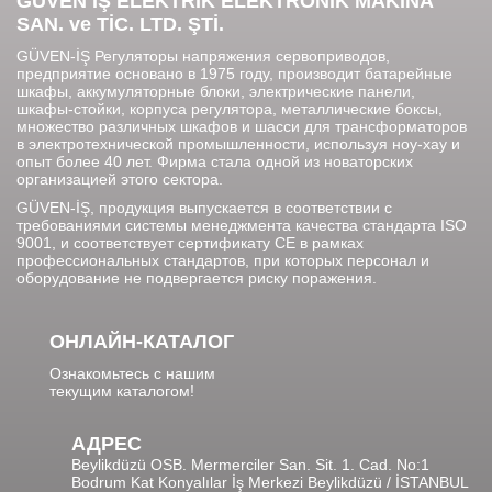
GÜVEN İŞ ELEKTRİK ELEKTRONİK MAKİNA
SAN. ve TİC. LTD. ŞTİ.
GÜVEN-İŞ Регуляторы напряжения сервоприводов,
предприятие основано в 1975 году, производит батарейные
шкафы, аккумуляторные блоки, электрические панели,
шкафы-стойки, корпуса регулятора, металлические боксы,
множество различных шкафов и шасси для трансформаторов
в электротехнической промышленности, используя ноу-хау и
опыт более 40 лет. Фирма стала одной из новаторских
организацией этого сектора.
GÜVEN-İŞ, продукция выпускается в соответствии с
требованиями системы менеджмента качества стандарта ISO
9001, и соответствует сертификату CE в рамках
профессиональных стандартов, при которых персонал и
оборудование не подвергается риску поражения.
ОНЛАЙН-КАТАЛОГ
Ознакомьтесь с нашим
текущим каталогом!
АДРЕС
Beylikdüzü OSB. Mermerciler San. Sit. 1. Cad. No:1
Bodrum Kat Konyalılar İş Merkezi Beylikdüzü / İSTANBUL