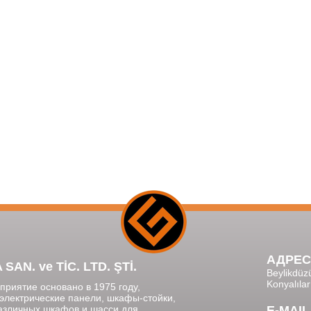
АДРЕС
N. ve TİC. LTD. ŞTİ.
Beylikdüz
Konyalıla
риятие основано в 1975 году,
электрические панели, шкафы-стойки,
различных шкафов и шасси для
E-MAIL