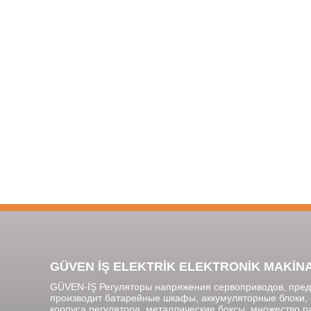
GÜVEN İŞ ELEKTRİK ELEKTRONİK MAKİNA SA
GÜVEN-İŞ Регуляторы напряжения сервоприводов, предп
производит батарейные шкафы, аккумуляторные блоки, 
корпуса регулятора, металлические боксы, множество 