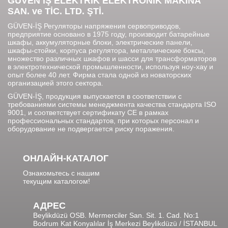
GÜVEN İŞ ELEKTRİK ELEKTRONİK MAKİNA
SAN. ve TİC. LTD. ŞTİ.
GÜVEN-İŞ Регуляторы напряжения сервоприводов,
предприятие основано в 1975 году, производит батарейные
шкафы, аккумуляторные блоки, электрические панели,
шкафы-стойки, корпуса регулятора, металлические боксы,
множество различных шкафов и шасси для трансформаторов
в электротехнической промышленности, используя ноу-хау и
опыт более 40 лет. Фирма стала одной из новаторских
организацией этого сектора.
GÜVEN-İŞ, продукция выпускается в соответствии с
требованиями системы менеджмента качества стандарта ISO
9001, и соответствует сертификату CE в рамках
профессиональных стандартов, при которых персонал и
оборудование не подвергается риску поражения.
ОНЛАЙН-КАТАЛОГ
Ознакомьтесь с нашим
текущим каталогом!
АДРЕС
Beylikdüzü OSB. Mermerciler San. Sit. 1. Cad. No:1
Bodrum Kat Konyalılar İş Merkezi Beylikdüzü / İSTANBUL