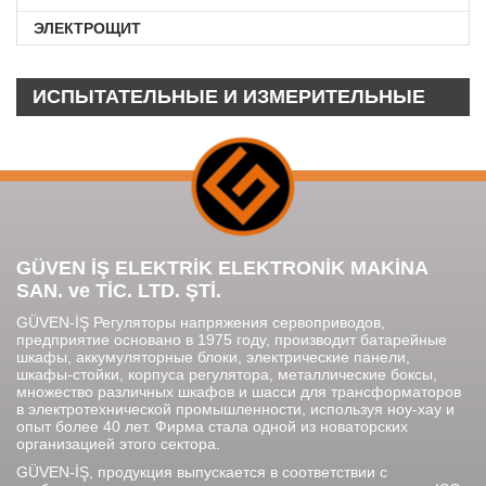
ЭЛЕКТРОЩИТ
ИСПЫТАТЕЛЬНЫЕ И ИЗМЕРИТЕЛЬНЫЕ
ПРИБОРЫ
GÜVEN İŞ ELEKTRİK ELEKTRONİK MAKİNA
SAN. ve TİC. LTD. ŞTİ.
GÜVEN-İŞ Регуляторы напряжения сервоприводов,
предприятие основано в 1975 году, производит батарейные
шкафы, аккумуляторные блоки, электрические панели,
шкафы-стойки, корпуса регулятора, металлические боксы,
множество различных шкафов и шасси для трансформаторов
в электротехнической промышленности, используя ноу-хау и
опыт более 40 лет. Фирма стала одной из новаторских
организацией этого сектора.
GÜVEN-İŞ, продукция выпускается в соответствии с